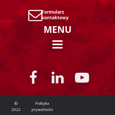
Formularz
kontaktowy
MENU
©
Polityka
2022
prywatności